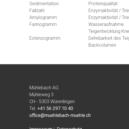
Sedimentation
Proteinqualität
Fallzahl
Enzymaktivität / Tri
Amylogramm
Enzymaktivität / Tri
Farinogramm
Wasseraufnahme
Teigentwicklung Kne
Extensogramm
Dehnbarkeit des Tei
Backvolumen
Mühlebach AG
Mühleweg 3
CH - 5303 Würenlingen
Tel.
+41 56 297 10 40
office@muehlebach-muehle.ch