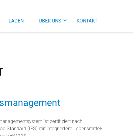
LADEN
ÜBER UNS
KONTAKT
r
ätsmanagement
managementsystem ist zertifiziert nach
ood Standard (IFS) mit integriertem Lebensmittel-
zept (HACCP).