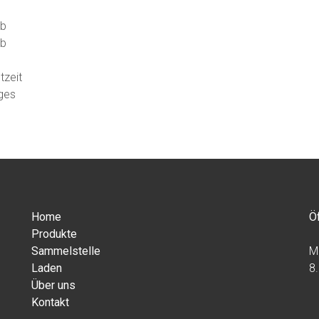
eb
eb
tzeit
ges
Home
Ö
Produkte
Sammelstelle
M
Laden
8
Über uns
Kontakt