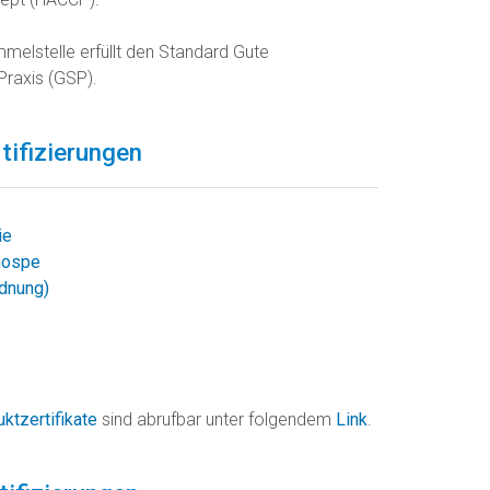
melstelle erfüllt den Standard Gute
raxis (GSP).
tifizierungen
ie
nospe
dnung)
ktzertifikate
sind abrufbar unter folgendem
Link
.