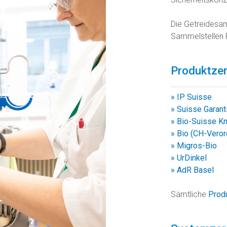
Die Getreidesam
Sammelstellen P
Produktzer
»
IP Suisse
»
Suisse Garant
»
Bio-Suisse K
»
Bio (CH-Veror
»
Migros-Bio
»
UrDinkel
»
AdR Basel
Sämtliche
Produ