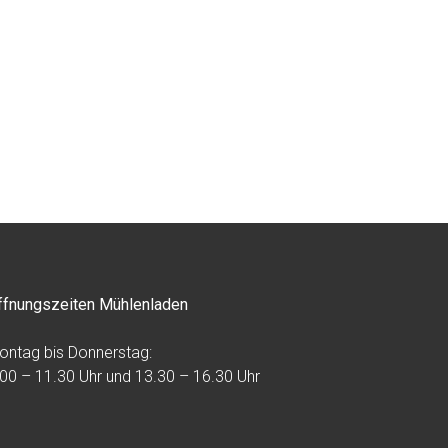
ffnungszeiten Mühlenladen
ontag bis Donnerstag:
.00 – 11.30 Uhr und 13.30 – 16.30 Uhr